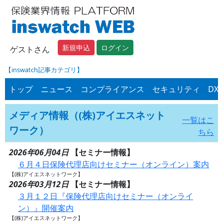
新規申込
ログイン
ゲストさん
【inswatch記事カテゴリ】
トップ
ニュース
コンプライアンス
セキュリティ
DX
メディア情報（(株)アイエスネット
一覧はこ
ワーク）
ちら
2026年06月04日
【セミナー情報】
６月４日保険代理店向けセミナー（オンライン）案内
【(株)アイエスネットワーク】
2026年03月12日
【セミナー情報】
３月１２日『保険代理店向けセミナー（オンライ
ン）』開催案内
【(株)アイエスネットワーク】