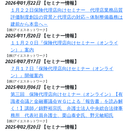
2026年01月22日
【セミナー情報】
１月２２日保険代理店向けセミナー 代理店業務品質
評価制度創設の背景と代理店の対応～体制整備義務は
建前から本音へ～
【(株)アイエスネットワーク】
2025年11月20日
【セミナー情報】
１１月２０日『保険代理店向けセミナー（オンライ
ン）』案内
【(株)アイエスネットワーク】
2025年07月17日
【セミナー情報】
７月１７日『保険代理店向けセミナー（オンライ
ン）』開催案内
【(株)アイエスネットワーク】
2025年03月06日
【セミナー情報】
第三回 保険代理店向けセミナー（オンライン）【有
識者会議と金融審議会ＷＧによる「報告書」を読み解
く！】講師／錦野裕宗氏 弁護士法人中央総合法律事
務所 代表社員弁護士、栗山泰史氏、野元敏昭氏
【(株)アイエスネットワーク】
2025年02月20日
【セミナー情報】