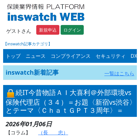
新規申込
ログイン
ゲストさん
【inswatch記事カテゴリ】
トップ
ニュース
コンプライアンス
セキュリティ
DX
inswatch新着記事
一覧はこちら
続IT今昔物語ＡＩ大喜利＠外部環境vs
保険代理店（３４）＝お題〈新宿vs渋谷〉
とテーマ〈ＣｈａｔＧＰＴ３周年〉＝
2026年01月06日
【コラム】
（長 忠）