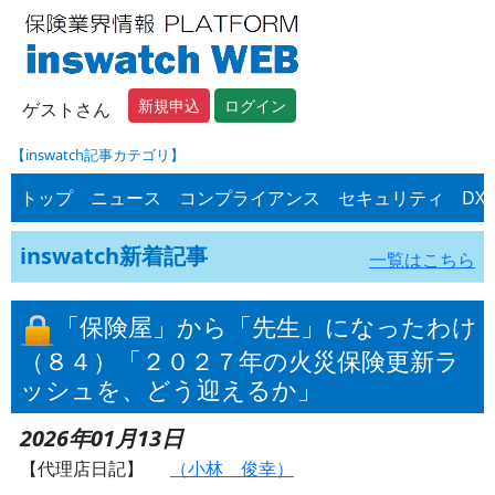
新規申込
ログイン
ゲストさん
【inswatch記事カテゴリ】
トップ
ニュース
コンプライアンス
セキュリティ
DX
inswatch新着記事
一覧はこちら
「保険屋」から「先生」になったわけ
（８４）「２０２７年の火災保険更新ラ
ッシュを、どう迎えるか」
2026年01月13日
【代理店日記】
（小林 俊幸）