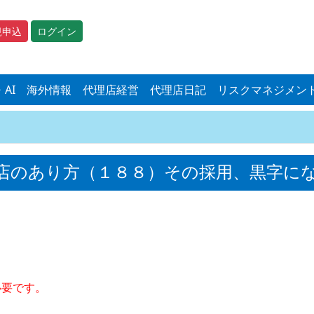
規申込
ログイン
・AI
海外情報
代理店経営
代理店日記
リスクマネジメン
店のあり方（１８８）その採用、黒字に
必要です。