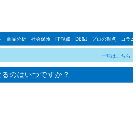
ト
商品分析
社会保険
FP視点
DE&I
プロの視点
コラム
一覧はこちら
なるのはいつですか？