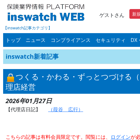
新
ゲストさん
【inswatch記事カテゴリ】
トップ
ニュース
コンプライアンス
セキュリティ
DX
inswatch新着記事
つくる・かわる・ずっとつづける（
理店経営
2026年01月27日
【代理店日記】
（葭谷 広行）
こちらの記事は有料会員限定です。閲覧には、
ログイン
が