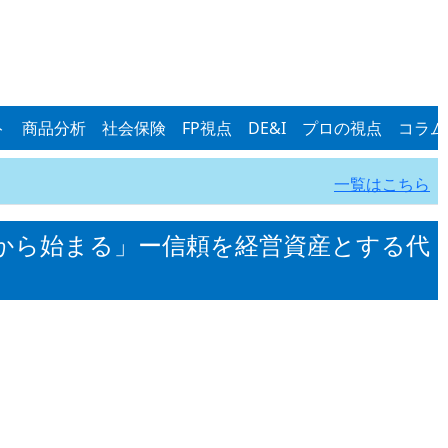
ト
商品分析
社会保険
FP視点
DE&I
プロの視点
コラム
一覧はこちら
から始まる」ー信頼を経営資産とする代