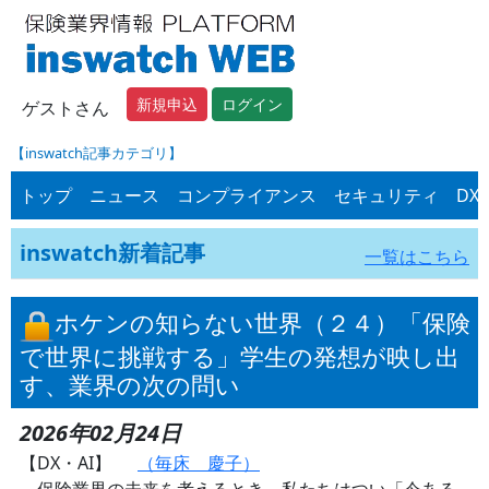
新規申込
ログイン
ゲストさん
【inswatch記事カテゴリ】
トップ
ニュース
コンプライアンス
セキュリティ
DX
inswatch新着記事
一覧はこちら
ホケンの知らない世界（２４）「保険
で世界に挑戦する」学生の発想が映し出
す、業界の次の問い
2026年02月24日
【DX・AI】
（毎床 慶子）