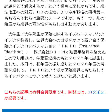
保険業界の未来を考えるとき、私たちはつい「今ある
課題をどう解決するか」という視点に閉じがちです。業
法改正への対応、ＤＸの推進、チャネル戦略の再構築―
もちろんそれらは重要なテーマですが、もう一つ、別の
角度から業界の可能性を照らし出す動きがあります。
大学生・大学院生が保険に関するイノベーティブなア
イデアを発表し、世界大会への出場をかけて競い合う保
険アイデアコンペティション「ＩＮＩＤ（Insurance
Ideathon）」。株式会社ＣＩＥＮが運営事務局を務める
この取り組みは、学産官連携のもと２０２５年に誕生し
ました。本日は、初年度の振り返りと２０２６年度の展
望を通じて、ＩＮＩＤという場が保険業界にもたらしう
るインパクトについて考えてみたいと思います。
こちらの記事は有料会員限定です。閲覧には、
ログイン
が必要です。