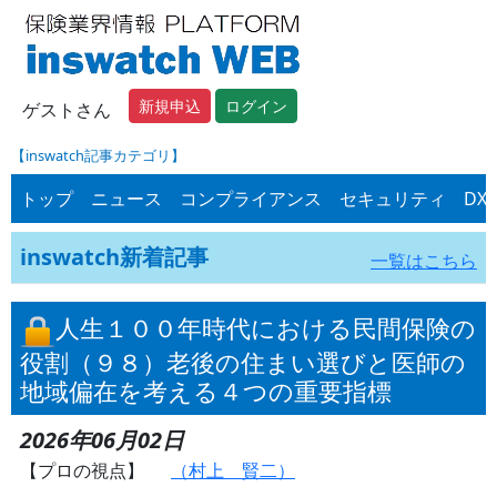
新規申込
ログイン
ゲストさん
【inswatch記事カテゴリ】
トップ
ニュース
コンプライアンス
セキュリティ
DX
inswatch新着記事
一覧はこちら
人生１００年時代における民間保険の
役割（９８）老後の住まい選びと医師の
地域偏在を考える４つの重要指標
2026年06月02日
【プロの視点】
（村上 賢二）