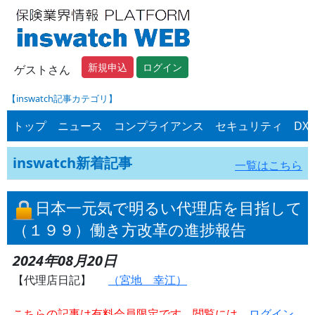
新規申込
ログイン
ゲストさん
【inswatch記事カテゴリ】
トップ
ニュース
コンプライアンス
セキュリティ
DX
inswatch新着記事
一覧はこちら
日本一元気で明るい代理店を目指して
（１９９）働き方改革の進捗報告
2024年08月20日
【代理店日記】
（宮地 幸江）
こちらの記事は有料会員限定です。閲覧には、
ログイン