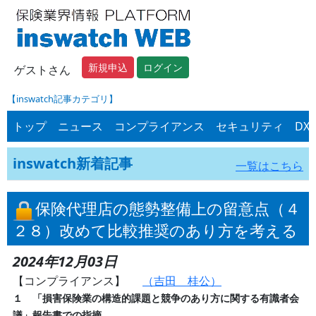
新規申込
ログイン
ゲストさん
【inswatch記事カテゴリ】
トップ
ニュース
コンプライアンス
セキュリティ
DX
inswatch新着記事
一覧はこちら
保険代理店の態勢整備上の留意点（４
２８）改めて比較推奨のあり方を考える
2024年12月03日
【コンプライアンス】
（吉田 桂公）
１ 「損害保険業の構造的課題と競争のあり方に関する有識者会
議」報告書での指摘