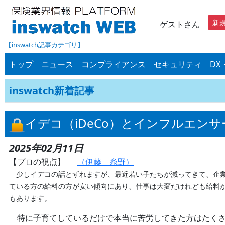
新
ゲストさん
【inswatch記事カテゴリ】
トップ
ニュース
コンプライアンス
セキュリティ
DX
inswatch新着記事
イデコ（iDeCo）とインフルエン
2025年02月11日
【プロの視点】
（伊藤 糸野）
少しイデコの話とずれますが、最近若い子たちが減ってきて、企業
ている方の給料の方が安い傾向にあり、仕事は大変だけれども給料
もあります。
特に子育てしているだけで本当に苦労してきた方はたくさ