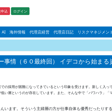
規申込
ログイン
・AI
海外情報
代理店経営
代理店日記
リスクマネジメン
サー事情（６０最終回） イデコから始まる
での採用が困難になってきているという印象を受けます。新しく入って
が低い層というのが存在しています。また、そんな中で「パワハラ」「
んいます。そういう主婦層の方が仕事自体も優秀だったりする