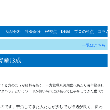
ト
商品分析
社会保険
FP視点
DE&I
プロの視点
コラム
一覧はこちら
資産形成
くる方のほうが給料も高く、一方就職氷河期世代あたり長年勤務し
マタハラ」というワードが無い時代に頑張って仕事をしてきた世代で
のです。苦労してきた人たちが少しでも待遇が良く、変わ