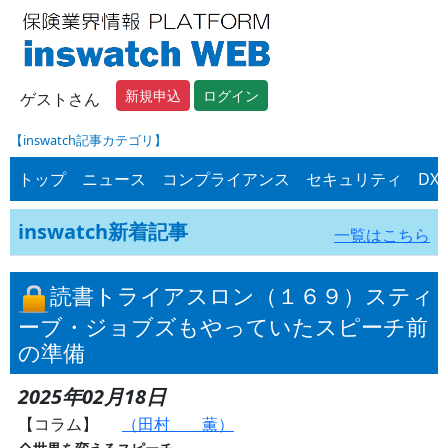
新規申込
ログイン
ゲストさん
【inswatch記事カテゴリ】
トップ
ニュース
コンプライアンス
セキュリティ
DX
inswatch新着記事
一覧はこちら
読書トライアスロン（１６９）スティ
ーブ・ジョブズもやっていたスピーチ前
の準備
2025年02月18日
【コラム】
（田村 薫）