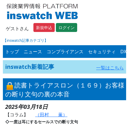
新規申込
ログイン
ゲストさん
【inswatch記事カテゴリ】
トップ
ニュース
コンプライアンス
セキュリティ
DX
inswatch新着記事
一覧はこちら
読書トライアスロン（１６９）お客様
の断り文句の裏の本音
2025年03月18日
【コラム】
（田村 薫）
◇一度は耳にするセールスでの断り文句