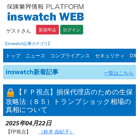
新規申込
ログイン
ゲストさん
【inswatch記事カテゴリ】
トップ
ニュース
コンプライアンス
セキュリティ
DX
inswatch新着記事
一覧はこちら
【ＦＰ視点】損保代理店のための生保
攻略法（８５）トランプショック相場の
真相について
2025年04月22日
【FP視点】
（鈴木 由紀子）