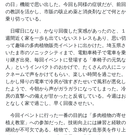
の日」機能で思い出した。今回も同様の症状だが、前回
の教訓を活かし、市販の咳止め薬と消炎剤などで何とか
乗り切っている。
日曜日になり、かなり回復した実感があったのと、１
週間近く家を一歩も出ていないストレスもあり、思い切
って趣味の多肉植物販売イベントに出かけた。埼玉県さ
いたま市のソニックシティまで、電動車椅子で電車を乗
り継ぎ出発。毎回イベントに登場する「車椅子の元気な
人」というインパクトのおかげで、たくさんの人にニッ
クネームで声をかけてもらい、楽しい時間を過ごせた。
しかし帰りの電車で冷房が強すぎたせいで風邪が悪化し
たようで、今朝から声がガラガラになってしまった。冷
房の直撃への備えが甘かったと反省している。今週はお
となしく家で過ごし、早く回復させたい。
今回イベントに行った一番の目的は「多肉植物の寄せ
植え教室」への参加だった。技術向上には練習と経験の
継続が不可欠である。植物で、立体的な造形美を作り上