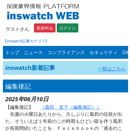
新規申込
ログイン
ゲストさん
【inswatch記事カテゴリ】
トップ
ニュース
コンプライアンス
セキュリティ
DX
inswatch新着記事
一覧はこちら
編集後記
2025年06月10日
【編集後記】
（森田 直子（編集後記））
先週の火曜日あたりから、久しぶりに風邪の症状が出
た。そういえば１年前のこの時期もひどい咳を伴う風邪
が長期間続いたことを、Ｆａｃｅｂｏｏｋの「過去のこ