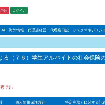
規申込
ログイン
・AI
海外情報
代理店経営
代理店日記
リスクマネジメン
なる（７６）学生アルバイトの社会保険
必要です。
針
個人情報保護方針
特定商取引に関する記