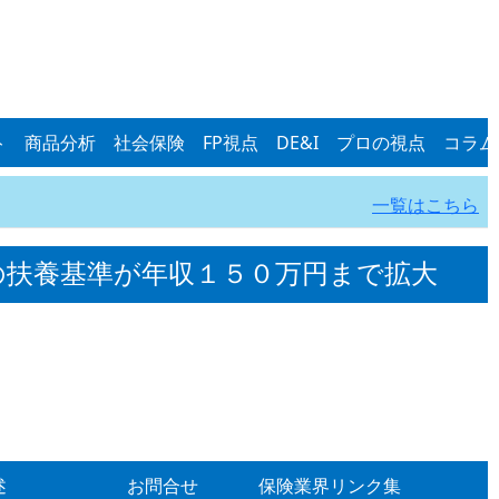
ト
商品分析
社会保険
FP視点
DE&I
プロの視点
コラム
一覧はこちら
の扶養基準が年収１５０万円まで拡大
述
お問合せ
保険業界リンク集