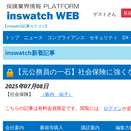
新
ゲストさん
【inswatch記事カテゴリ】
トップ
ニュース
コンプライアンス
セキュリティ
DX
inswatch新着記事
【元公務員の一石】社会保険に強く
2025年07月08日
【社会保険】
（薮内 祐子）
こちらの記事は有料会員限定です。閲覧には、
ログイン
が
会社案内
書籍等購入
購読案内
編集方