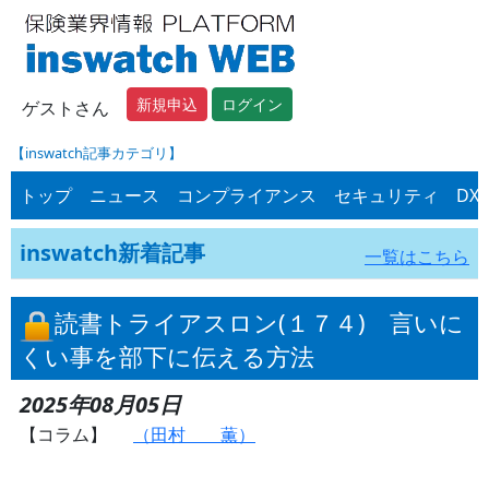
新規申込
ログイン
ゲストさん
【inswatch記事カテゴリ】
トップ
ニュース
コンプライアンス
セキュリティ
DX
inswatch新着記事
一覧はこちら
読書トライアスロン(１７４) 言いに
くい事を部下に伝える方法
2025年08月05日
【コラム】
（田村 薫）