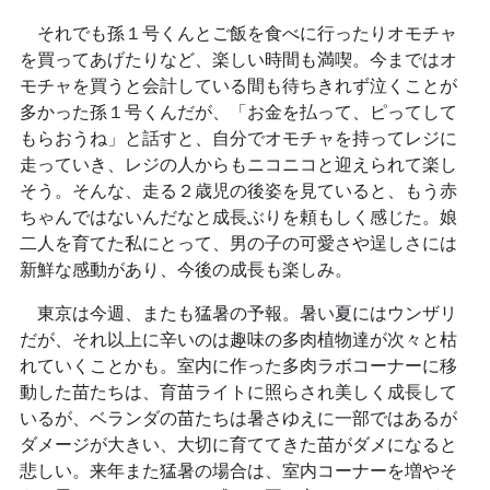
それでも孫１号くんとご飯を食べに行ったりオモチャ
を買ってあげたりなど、楽しい時間も満喫。今まではオ
モチャを買うと会計している間も待ちきれず泣くことが
多かった孫１号くんだが、「お金を払って、ピってして
もらおうね」と話すと、自分でオモチャを持ってレジに
走っていき、レジの人からもニコニコと迎えられて楽し
そう。そんな、走る２歳児の後姿を見ていると、もう赤
ちゃんではないんだなと成長ぶりを頼もしく感じた。娘
二人を育てた私にとって、男の子の可愛さや逞しさには
新鮮な感動があり、今後の成長も楽しみ。
東京は今週、またも猛暑の予報。暑い夏にはウンザリ
だが、それ以上に辛いのは趣味の多肉植物達が次々と枯
れていくことかも。室内に作った多肉ラボコーナーに移
動した苗たちは、育苗ライトに照らされ美しく成長して
いるが、ベランダの苗たちは暑さゆえに一部ではあるが
ダメージが大きい、大切に育ててきた苗がダメになると
悲しい。来年また猛暑の場合は、室内コーナーを増やそ