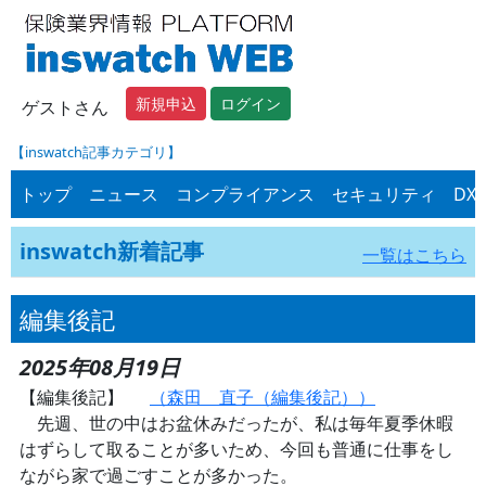
新規申込
ログイン
ゲストさん
【inswatch記事カテゴリ】
トップ
ニュース
コンプライアンス
セキュリティ
DX
inswatch新着記事
一覧はこちら
編集後記
2025年08月19日
【編集後記】
（森田 直子（編集後記））
先週、世の中はお盆休みだったが、私は毎年夏季休暇
はずらして取ることが多いため、今回も普通に仕事をし
ながら家で過ごすことが多かった。