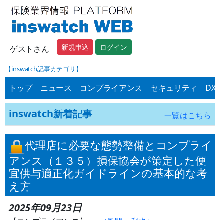
新規申込
ログイン
ゲストさん
【inswatch記事カテゴリ】
トップ
ニュース
コンプライアンス
セキュリティ
DX
inswatch新着記事
一覧はこちら
代理店に必要な態勢整備とコンプライ
アンス（１３５）損保協会が策定した便
宜供与適正化ガイドラインの基本的な考
え方
2025年09月23日