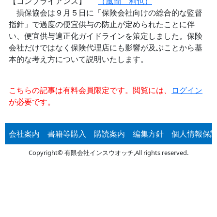
【コンプライアンス】
（風間 利也）
損保協会は９月５日に「保険会社向けの総合的な監督
指針」で過度の便宜供与の防止が定められたことに伴
い、便宜供与適正化ガイドラインを策定しました。保険
会社だけではなく保険代理店にも影響が及ぶことから基
本的な考え方について説明いたします。
こちらの記事は有料会員限定です。閲覧には、
ログイン
が必要です。
会社案内
書籍等購入
購読案内
編集方針
個人情報保
Copyright© 有限会社インスウオッチ,All rights reserved.