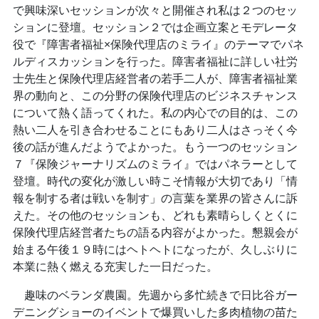
で興味深いセッションが次々と開催され私は２つのセッ
ションに登壇。セッション２では企画立案とモデレータ
役で『障害者福祉×保険代理店のミライ』のテーマでパネ
ルディスカッションを行った。障害者福祉に詳しい社労
士先生と保険代理店経営者の若手二人が、障害者福祉業
界の動向と、この分野の保険代理店のビジネスチャンス
について熱く語ってくれた。私の内心での目的は、この
熱い二人を引き合わせることにもあり二人はさっそく今
後の話が進んだようでよかった。もう一つのセッション
７『保険ジャーナリズムのミライ』ではパネラーとして
登壇。時代の変化が激しい時こそ情報が大切であり「情
報を制する者は戦いを制す」の言葉を業界の皆さんに訴
えた。その他のセッションも、どれも素晴らしくとくに
保険代理店経営者たちの語る内容がよかった。懇親会が
始まる午後１９時にはヘトヘトになったが、久しぶりに
本業に熱く燃える充実した一日だった。
趣味のベランダ農園。先週から多忙続きで日比谷ガー
デニングショーのイベントで爆買いした多肉植物の苗た