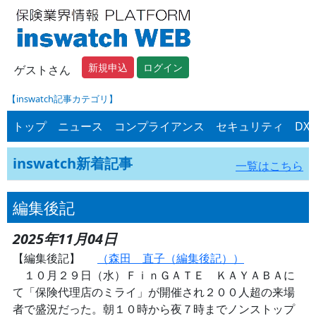
新規申込
ログイン
ゲストさん
【inswatch記事カテゴリ】
トップ
ニュース
コンプライアンス
セキュリティ
DX
inswatch新着記事
一覧はこちら
編集後記
2025年11月04日
【編集後記】
（森田 直子（編集後記））
１０月２９日（水）ＦｉｎＧＡＴＥ ＫＡＹＡＢＡに
て「保険代理店のミライ」が開催され２００人超の来場
者で盛況だった。朝１０時から夜７時までノンストップ