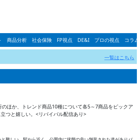
ト
商品分析
社会保険
FP視点
DE&I
プロの視点
コラム
一覧はこちら
のほか、トレンド商品10種について各5～7商品をピックア
立つと嬉しい。<リバイバル配信あり>
と難しい。駅から近く、公園内に状態の良い舗装された道がありバ