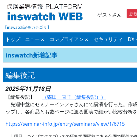
新
ゲストさん
【inswatch記事カテゴリ】
トップ
ニュース
コンプライアンス
セキュリティ
DX
inswatch新着記事
編集後記
2025年11月18日
【編集後記】
（森田 直子（編集後記））
先週中盤にセミナーインフォさんにて講演を行った。作成資
ップし、各商品とも数ページに渡る図表で細かい比較分析を
https://seminar-info.jp/entry/seminars/view/1/6715
土曜日、つくばエクスプレスの研究学園駅前にある公園で開催の多