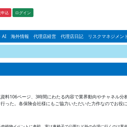
規申込
ログイン
・AI
海外情報
代理店経営
代理店日記
リスクマネジメン
料106ページ、3時間にわたる内容で業界動向やチャネル分析
行った。各保険会社様にもご協力いただいた力作なのでお役に
肉植物イベントに参戦。実は車椅子で公園など外の会場に行くのは案外