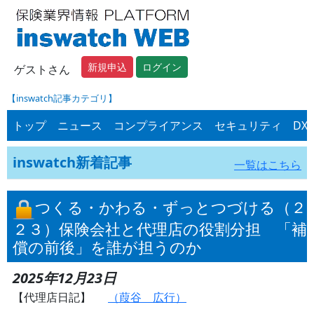
新規申込
ログイン
ゲストさん
【inswatch記事カテゴリ】
トップ
ニュース
コンプライアンス
セキュリティ
DX
inswatch新着記事
一覧はこちら
つくる・かわる・ずっとつづける（２
２３）保険会社と代理店の役割分担 「補
償の前後」を誰が担うのか
2025年12月23日
【代理店日記】
（葭谷 広行）