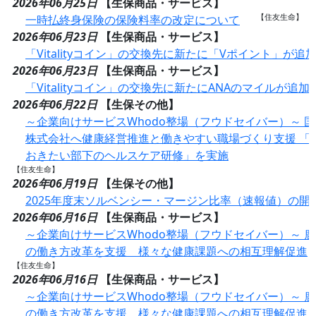
2026年06月25日
【生保商品・サービス】
【住友生命】
一時払終身保険の保険料率の改定について
2026年06月23日
【生保商品・サービス】
「Vitalityコイン」の交換先に新たに「Vポイント」が追
2026年06月23日
【生保商品・サービス】
「Vitalityコイン」の交換先に新たにANAのマイルが追加
2026年06月22日
【生保その他】
～企業向けサービスWhodo整場（フウドセイバー）～ 
株式会社へ健康経営推進と働きやすい職場づくり支援 「
おきたい部下のヘルスケア研修」を実施
【住友生命】
2026年06月19日
【生保その他】
2025年度末ソルベンシー・マージン比率（速報値）の開
2026年06月16日
【生保商品・サービス】
～企業向けサービスWhodo整場（フウドセイバー）～ 
の働き方改革を支援 様々な健康課題への相互理解促進
【住友生命】
2026年06月16日
【生保商品・サービス】
～企業向けサービスWhodo整場（フウドセイバー）～ 
の働き方改革を支援 様々な健康課題への相互理解促進