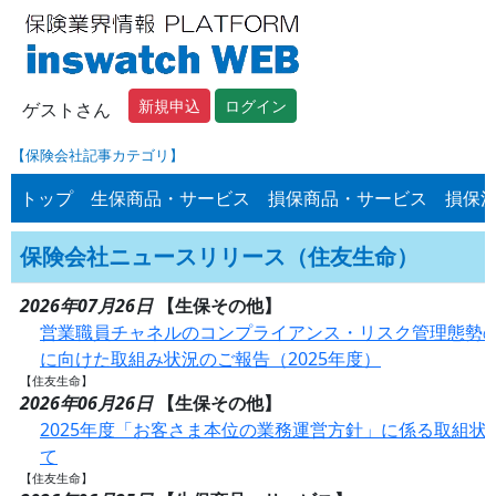
新規申込
ログイン
ゲストさん
【保険会社記事カテゴリ】
トップ
生保商品・サービス
損保商品・サービス
損保
保険会社ニュースリリース（住友生命）
2026年07月26日
【生保その他】
営業職員チャネルのコンプライアンス・リスク管理態勢の
に向けた取組み状況のご報告（2025年度）
【住友生命】
2026年06月26日
【生保その他】
2025年度「お客さま本位の業務運営方針」に係る取組状
て
【住友生命】