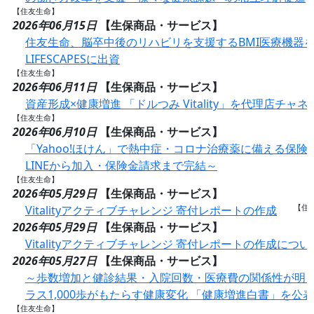
【住友生命】
2026年06月15日
【生保商品・サービス】
住友生命、脳卒中後のリハビリを支援するBMI医療機器
LIFESCAPESに出資
【住友生命】
2026年06月11日
【生保商品・サービス】
資産形成×健康増進 「ドルつみ Vitality」を代理店チャ
【住友生命】
2026年06月10日
【生保商品・サービス】
「Yahoo!ほけん」で熱中症・コロナ治療薬に備える保険
LINEから加入・保険金請求まで完結～
【住友生命】
2026年05月29日
【生保商品・サービス】
【住
Vitalityアクティブチャレンジ 寄付レポートの作成
2026年05月29日
【生保商品・サービス】
Vitalityアクティブチャレンジ 寄付レポートの作成につい
2026年05月27日
【生保商品・サービス】
～歩数増加と健診結果・入院回数・医療費の関係性が明ら
ラス1,000歩がもたらす健康変化 「健康増進白書」を公表
【住友生命】