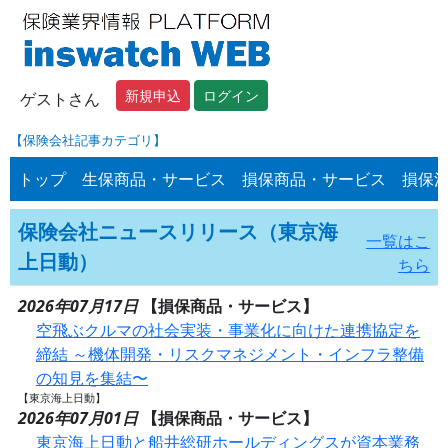
新規申込
ログイン
ゲストさん
【保険会社記事カテゴリ】
トップ
生保商品・サービス
損保商品・サービス
損保
保険会社ニュースリリース（東京海
一覧はこ
上日動）
ちら
2026年07月17日
【損保商品・サービス】
空飛ぶクルマの社会実装・事業化に向けた連携協定を
締結 ～機体開発・リスクマネジメント・インフラ整備
の知見を集結〜
【東京海上日動】
2026年07月01日
【損保商品・サービス】
東京海上日動と船井総研ホールディングスが資本業務