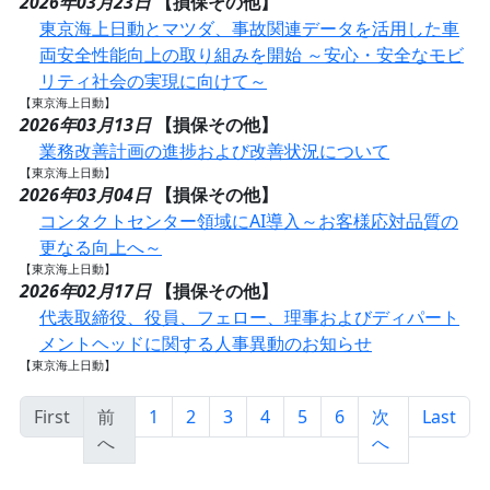
2026年03月23日
【損保その他】
東京海上日動とマツダ、事故関連データを活用した車
両安全性能向上の取り組みを開始 ～安心・安全なモビ
リティ社会の実現に向けて～
【東京海上日動】
2026年03月13日
【損保その他】
業務改善計画の進捗および改善状況について
【東京海上日動】
2026年03月04日
【損保その他】
コンタクトセンター領域にAI導入～お客様応対品質の
更なる向上へ～
【東京海上日動】
2026年02月17日
【損保その他】
代表取締役、役員、フェロー、理事およびディパート
メントヘッドに関する人事異動のお知らせ
【東京海上日動】
First
前
1
2
3
4
5
6
次
Last
へ
へ