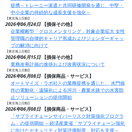
提携～トレーニー派遣と共同研修開発を通じ、中堅・
中小企業の持続的な成長支援を強化～
【東京海上日動】
2026年06月24日
【損保その他】
企業横断型「クロスメンタリング」対象企業拡大 女性
管理職の自律的キャリア形成およびジェンダーギャッ
プの解消に向けて
【東京海上日動】
2026年06月15日
【損保その他】
業務改善計画の進捗および改善状況について
【東京海上日動】
2026年06月08日
【損保商品・サービス】
オートマイズ・ラボ社との業務提携を通じた、 水門操
作の電動化・遠隔化による河川・農業水路での水害防
止ソリューションの提供開始
【東京海上日動】
2026年06月08日
【損保商品・サービス】
「サプライチェーンサイバーリスク対策強化プログラ
ム」の提供開始 ～経済産業省「サプライチェーン強化
に向けたセキュリティ対策評価制度」対応を支援～