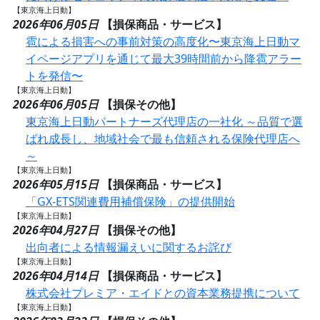
【東京海上日動】
2026年06月05日
【損保商品・サービス】
雹による損害への事前対策の高度化〜東京海上日動マ
イページアプリを通じて最大39時間前から降雹アラー
トを発信〜
【東京海上日動】
2026年06月05日
【損保その他】
東京海上日動パートナーズ代理店の一社化 ～品質で選
ばれ成長し、地域社会で最も信頼される保険代理店へ
～
【東京海上日動】
2026年05月15日
【損保商品・サービス】
「GX-ETS関連費用補償保険」の提供開始
【東京海上日動】
2026年04月27日
【損保その他】
出向者による情報漏えいに関するお詫び
【東京海上日動】
2026年04月14日
【損保商品・サービス】
株式会社プレミア・エイドとの資本業務提携について
【東京海上日動】