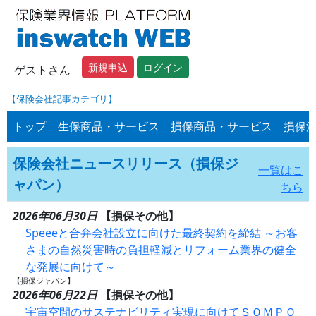
新規申込
ログイン
ゲストさん
【保険会社記事カテゴリ】
トップ
生保商品・サービス
損保商品・サービス
損保
保険会社ニュースリリース（損保ジ
一覧はこ
ャパン）
ちら
2026年06月30日
【損保その他】
Speeeと合弁会社設立に向けた最終契約を締結 ～お客
さまの自然災害時の負担軽減とリフォーム業界の健全
な発展に向けて～
【損保ジャパン】
2026年06月22日
【損保その他】
宇宙空間のサステナビリティ実現に向けてＳＯＭＰＯ