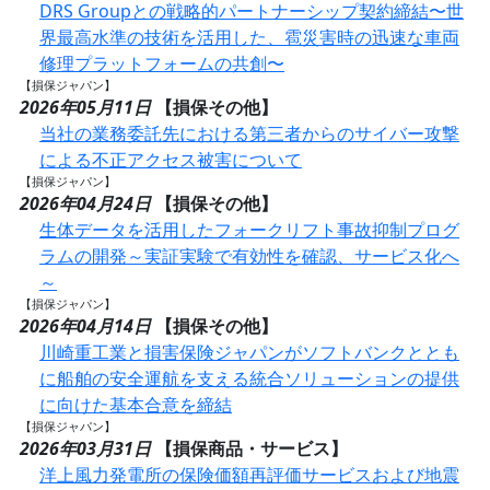
DRS Groupとの戦略的パートナーシップ契約締結〜世
界最高水準の技術を活用した、雹災害時の迅速な車両
修理プラットフォームの共創〜
【損保ジャパン】
2026年05月11日
【損保その他】
当社の業務委託先における第三者からのサイバー攻撃
による不正アクセス被害について
【損保ジャパン】
2026年04月24日
【損保その他】
生体データを活用したフォークリフト事故抑制プログ
ラムの開発～実証実験で有効性を確認、サービス化へ
～
【損保ジャパン】
2026年04月14日
【損保その他】
川崎重工業と損害保険ジャパンがソフトバンクととも
に船舶の安全運航を支える統合ソリューションの提供
に向けた基本合意を締結
【損保ジャパン】
2026年03月31日
【損保商品・サービス】
洋上風力発電所の保険価額再評価サービスおよび地震