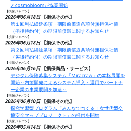
とcosmobloomが協業開始
【損保ジャパン】
2026年06月18日
【損保その他】
第１回利払繰延条項・期限前償還条項付無担保社債
（劣後特約付）の期限前償還に関するお知らせ
【損保ジャパン】
2026年06月18日
【損保その他】
第２回利払繰延条項・期限前償還条項付無担保社債
（劣後特約付）の期限前償還に関するお知らせ
【損保ジャパン】
2026年06月16日
【損保商品・サービス】
デジタル保険募集システム「Miracraw」の本格展開を
開始～内製開発によるシステム導入・運用でパートナ
ー企業の事業展開を加速～
【損保ジャパン】
2026年06月10日
【損保その他】
探究学習型プログラム「みんなでつくる！次世代型交
通安全マッププロジェクト」の提供を開始
【損保ジャパン】
2026年05月14日
【損保その他】