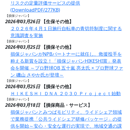
リスクの定量評価サービスの提供
(DownloadPDF/277KB)
【損保ジャパン】
2026年03月26日
【生保その他】
２０２６年４月１日施行自転車の青切符制度に関する
意識調査を実施
【損保ジャパン】
2026年03月25日
【損保その他】
損保ジャパンがNPBパートナーに就任し、救援投手を
称える新賞を設立！「損保ジャパンHIKESHI賞」発表
会を開催 ～プロ野球OB 五十嵐 亮太氏 × プロ野球ファ
ン 磯山 さやか氏が登壇～
【損保ジャパン】
2026年03月25日
【損保その他】
ＨＩＫＥＳＨＩ ＤＮＡ ２０３０ Ｐｒｏｊｅｃｔ始動
【損保ジャパン】
2026年03月18日
【損保商品・サービス】
損保ジャパンとみつばモビリティ、ライドシェア領域
で業務提携「公共ライドシェア研修パッケージ」の提
供を開始～安心・安全な運行の実現で、地域交通の課