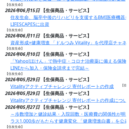
【住友生命】
2026年06月15日
【生保商品・サービス】
住友生命、脳卒中後のリハビリを支援するBMI医療機器
LIFESCAPESに出資
【住友生命】
2026年06月11日
【生保商品・サービス】
資産形成×健康増進 「ドルつみ Vitality」を代理店チャ
【住友生命】
2026年06月10日
【生保商品・サービス】
「Yahoo!ほけん」で熱中症・コロナ治療薬に備える保険
LINEから加入・保険金請求まで完結～
【住友生命】
2026年05月29日
【生保商品・サービス】
【住
Vitalityアクティブチャレンジ 寄付レポートの作成
2026年05月29日
【生保商品・サービス】
Vitalityアクティブチャレンジ 寄付レポートの作成につい
2026年05月27日
【生保商品・サービス】
～歩数増加と健診結果・入院回数・医療費の関係性が明ら
ラス1,000歩がもたらす健康変化 「健康増進白書」を公表
【住友生命】