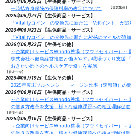
2026年06月25日
【生保商品・サービス】
【住友生命】
一時払終身保険の保険料率の改定について
2026年06月23日
【生保商品・サービス】
「Vitalityコイン」の交換先に新たに「Vポイント」が追
2026年06月23日
【生保商品・サービス】
「Vitalityコイン」の交換先に新たにANAのマイルが追加
2026年06月22日
【生保その他】
～企業向けサービスWhodo整場（フウドセイバー）～ 
株式会社へ健康経営推進と働きやすい職場づくり支援 「
おきたい部下のヘルスケア研修」を実施
【住友生命】
2026年06月19日
【生保その他】
2025年度末ソルベンシー・マージン比率（速報値）の開
2026年06月16日
【生保商品・サービス】
～企業向けサービスWhodo整場（フウドセイバー）～ 
の働き方改革を支援 様々な健康課題への相互理解促進
【住友生命】
2026年06月16日
【生保商品・サービス】
～企業向けサービスWhodo整場（フウドセイバー）～ 
の働き方改革を支援 様々な健康課題への相互理解促進