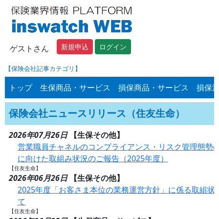
新規申込
ログイン
ゲストさん
【保険会社記事カテゴリ】
トップ
生保商品・サービス
損保商品・サービス
損保
保険会社ニュースリリース（住友生命）
2026年07月26日
【生保その他】
営業職員チャネルのコンプライアンス・リスク管理態勢の
に向けた取組み状況のご報告（2025年度）
【住友生命】
2026年06月26日
【生保その他】
2025年度「お客さま本位の業務運営方針」に係る取組状
て
【住友生命】