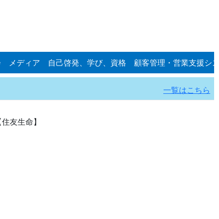
会
メディア
自己啓発、学び、資格
顧客管理・営業支援シ
一覧はこちら
【住友生命】