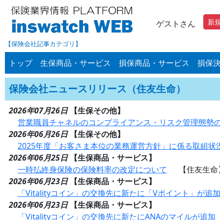
新
ゲストさん
【保険会社記事カテゴリ】
トップ
生保商品・サービス
損保商品・サービス
損保
保険会社ニュースリリース（住友生命）
2026年07月26日
【生保その他】
営業職員チャネルのコンプライアンス・リスク管理態勢の 
2026年06月26日
【生保その他】
2025年度「お客さま本位の業務運営方針」に係る取組状
2026年06月25日
【生保商品・サービス】
一時払終身保険の保険料率の改定について
【住友生命
2026年06月23日
【生保商品・サービス】
「Vitalityコイン」の交換先に新たに「Vポイント」が追
2026年06月23日
【生保商品・サービス】
「Vitalityコイン」の交換先に新たにANAのマイルが追加