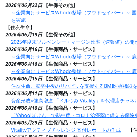
2026年06月22日
【生保その他】
～企業向けサービスWhodo整場（フウドセイバー）～
を実施
【住友生命】
2026年06月19日
【生保その他】
2025年度末ソルベンシー・マージン比率（速報値）の開
2026年06月16日
【生保商品・サービス】
～企業向けサービスWhodo整場（フウドセイバー）～
2026年06月16日
【生保商品・サービス】
～企業向けサービスWhodo整場（フウドセイバー）～
2026年06月15日
【生保商品・サービス】
住友生命、脳卒中後のリハビリを支援するBMI医療機器を開発
2026年06月11日
【生保商品・サービス】
資産形成×健康増進 「ドルつみ Vitality」を代理店チャ
2026年06月10日
【生保商品・サービス】
「Yahoo!ほけん」で熱中症・コロナ治療薬に備える保険
2026年05月29日
【生保商品・サービス】
Vitalityアクティブチャレンジ 寄付レポートの作成
【