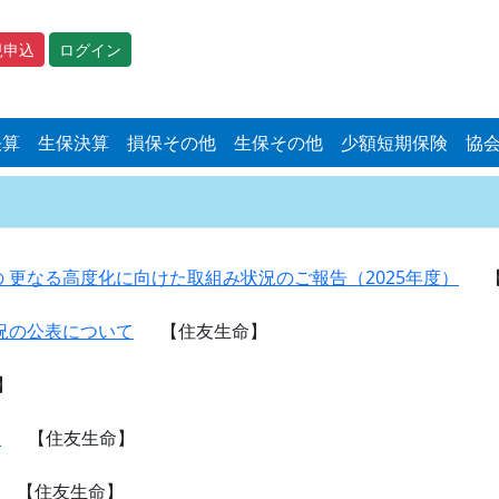
規申込
ログイン
決算
生保決算
損保その他
生保その他
少額短期保険
協
更なる高度化に向けた取組み状況のご報告（2025年度）
況の公表について
【住友生命】
】
加
【住友生命】
【住友生命】