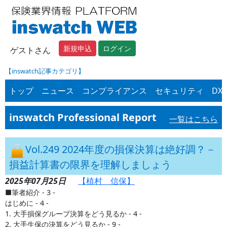
新規申込
ログイン
ゲストさん
【inswatch記事カテゴリ】
トップ
ニュース
コンプライアンス
セキュリティ
DX
inswatch Professional Report
一覧はこちら
Vol.249 2024年度の損保決算は絶好調？－
損益計算書の限界を理解しましょう
2025年07月25日
【植村 信保】
■筆者紹介 - 3 -
はじめに - 4 -
1. 大手損保グループ決算をどう見るか - 4 -
2. 大手生保の決算をどう見るか - 9 -