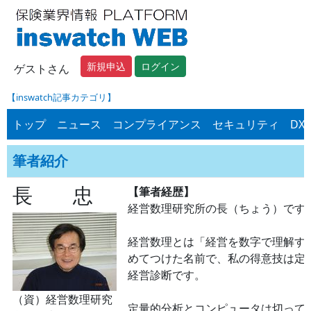
新規申込
ログイン
ゲストさん
【inswatch記事カテゴリ】
トップ
ニュース
コンプライアンス
セキュリティ
DX
筆者紹介
長 忠
【筆者経歴】
経営数理研究所の長（ちょう）です
経営数理とは「経営を数字で理解す
めてつけた名前で、私の得意技は定
経営診断です。
（資）経営数理研究
定量的分析とコンピュータは切って