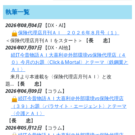
執筆一覧
2026年08月04日
【DX・AI】
保険代理店月刊ＡＩ ２０２６年８月号（１）
＜保険代理店月刊ＡＩをスタート＞ 【
長 忠
】
2026年07月07日
【DX・AI他】
続IT今昔物語ＡＩ大喜利＠外部環境vs保険代理店（４
０）今月のお題〈Click＆Mortal〉とテーマ〈鉄鋼業と
ＡＩ〉
来月より本連載を〈保険代理店月刊ＡＩ〉と改
題... 【
長 忠
】
2026年06月09日
【コラム】
続IT今昔物語ＡＩ大喜利＠外部環境vs保険代理店
（３９）お題〈パラサイト・エージェント〉とテーマ
〈介護とＡＩ〉
【
長 忠
】
2026年05月12日
【コラム】
続IT今昔物語ＡＩ大喜利＠外部環境vs保険代理店