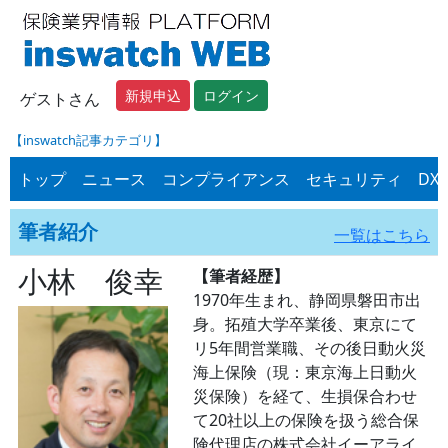
新規申込
ログイン
ゲストさん
【inswatch記事カテゴリ】
トップ
ニュース
コンプライアンス
セキュリティ
DX
筆者紹介
一覧はこちら
小林 俊幸
【筆者経歴】
1970年生まれ、静岡県磐田市出
身。拓殖大学卒業後、東京にて
リ5年間営業職、その後日動火災
海上保険（現：東京海上日動火
災保険）を経て、生損保合わせ
て20社以上の保険を扱う総合保
険代理店の株式会社イーアライ