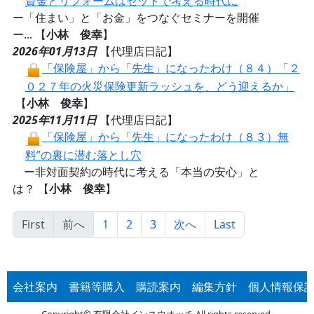
資金とリフォームはセットで考える時代に
ー「住まい」と「お金」をつなぐセミナーを開催
ー... 【
小林 俊幸
】
2026年01月13日
【代理店日記】
「保険屋」から「先生」になったわけ（８４）「２
０２７年の火災保険更新ラッシュを、どう迎えるか」
【
小林 俊幸
】
2025年11月11日
【代理店日記】
「保険屋」から「先生」になったわけ（８３）無
料”の裏に潜む落とし穴
ー非対面契約の時代に考える「本当の安心」と
は？ 【
小林 俊幸
】
First
前へ
1
2
3
次へ
Last
会社案内
書籍等購入
購読案内
編集方針
個人情報保