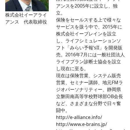
アンスを2005年に設立し、独
立。
株式会社イーアライ
保険をセールスする上で様々な
アンス 代表取締役
サービスを扱う中で、2015年に
株式会社イーブレインを設立
し、ライフシミュレーションソ
フト「みらい予報’sII」を開発販
売。2016年7月には一般社団法人
ライフプラン診断士協会を設立
し現在に至る。
現在は保険営業、システム販売
営業、セミナー講師、地元FMラ
ジオパーソナリティー、静岡県
立磐田南高等学校野球部OB会長
など、さまざまな分野で日々奮
闘中。
http://e-alliance.info/
http://www.e-brains.jp/