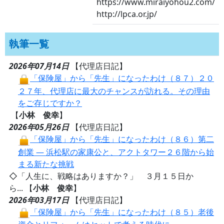
https://www.miraiyohou2.com/
http://lpca.or.jp/
執筆一覧
2026年07月14日
【代理店日記】
「保険屋」から「先生」になったわけ（８７）２０
２７年、代理店に最大のチャンスが訪れる。その理由
をご存じですか？
【
小林 俊幸
】
2026年05月26日
【代理店日記】
「保険屋」から「先生」になったわけ（８６）第二
創業 ― 浜松駅の家康公と、アクトタワー２６階から始
まる新たな挑戦
◇「人生に、戦略はありますか？」 ３月１５日か
ら... 【
小林 俊幸
】
2026年03月17日
【代理店日記】
「保険屋」から「先生」になったわけ（８５）老後