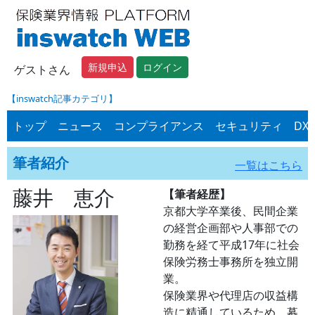
新規申込
ログイン
ゲストさん
【inswatch記事カテゴリ】
トップ
ニュース
コンプライアンス
セキュリティ
DX
筆者紹介
一覧はこちら
藤井 恵介
【筆者経歴】
京都大学卒業後、民間企業
の経営企画部や人事部での
勤務を経て平成17年に社会
保険労務士事務所を独立開
業。
保険業界や代理店の収益構
造に精通しているため、募