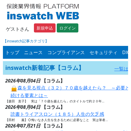
新規申込
ログイン
ゲストさん
【inswatch記事カテゴリ】
トップ
ニュース
コンプライアンス
セキュリティ
DX
inswatch新着記事【コラム】
一覧は
2026年08月04日
【コラム】
森を見る視点（３２）７０歳を越えたら？ ～必要と
続ける要素とは～
【森田 直子】 実は「７０歳を越えたら」のタイトルで約２０年...
2026年08月04日
【コラム】
読書トライアスロン（１８５）人生の欠乏感
【田村 薫】◇悔いなき人生を生きるために必要なこと 実は筆者...
2026年07月21日
【コラム】