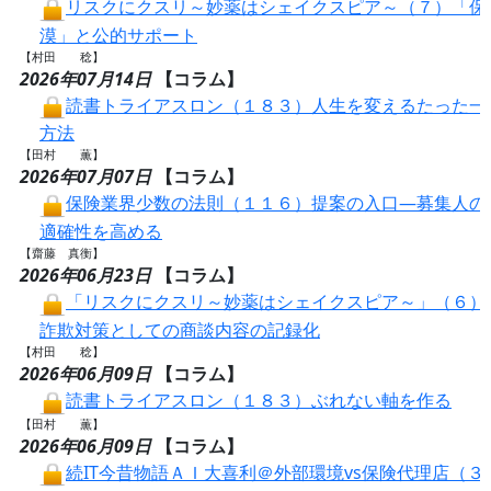
リスクにクスリ～妙薬はシェイクスピア～（７）「保
漠」と公的サポート
【村田 稔】
2026年07月14日
【コラム】
読書トライアスロン（１８３）人生を変えるたった一
方法
【田村 薫】
2026年07月07日
【コラム】
保険業界少数の法則（１１６）提案の入口―募集人の
適確性を高める
【齋藤 真衡】
2026年06月23日
【コラム】
「リスクにクスリ～妙薬はシェイクスピア～」（６）
詐欺対策としての商談内容の記録化
【村田 稔】
2026年06月09日
【コラム】
読書トライアスロン（１８３）ぶれない軸を作る
【田村 薫】
2026年06月09日
【コラム】
続IT今昔物語ＡＩ大喜利＠外部環境vs保険代理店（３