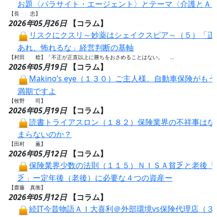
お題〈パラサイト・エージェント〉とテーマ〈介護とＡ
【長 忠】
2026年05月26日
【コラム】
リスクにクスリ～妙薬はシェイクスピア～（５）「正
あれ、怖れるな」経営判断の基軸
【村田 稔】「不正が正直以上に勝ちをおさめることはない。 ...
2026年05月19日
【コラム】
Makino’s eye（１３０）ご主人様、自動車保険がも
満期ですよ
【牧野 司】
2026年05月19日
【コラム】
読書トライアスロン（１８２）保険業界の不祥事はな
まらないのか？
【田村 薫】
2026年05月12日
【コラム】
保険業界少数の法則（１１５）ＮＩＳＡ貧乏と老後「
乏」ー定年後（老後）に必要な４つの資産ー
【齋藤 真衡】
2026年05月12日
【コラム】
続IT今昔物語ＡＩ大喜利＠外部環境vs保険代理店（３