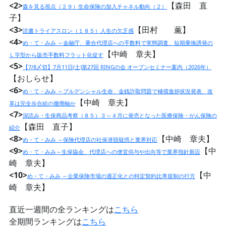
<2>
【森田 直
森を見る視点（２９）生命保険の加入チャネル動向（２）
子】
<3>
【田村 薫】
読書トライアスロン（１８５）人生の欠乏感
<4>
め・て・みみ ～金融庁、乗合代理店への手数料で実態調査、短期乗換誘発の
【中崎 章夫】
Ｌ字型から販売手数料フラット化促す
<5>
【7/8〆切】7月11日(土)第27回 RINGの会 オープンセミナー案内（2026年）
【おしらせ】
<6>
め・て・みみ ～プルデンシャル生命、金銭詐取問題で補償進捗状況発表、改
【中崎 章夫】
革は完全歩合給の撤廃軸か
<7>
深読み・生保商品考察（８５）３～４月に発売となった医療保険・がん保険の
【森田 直子】
紹介
<8>
【中崎 章夫】
め・て・みみ ～保険代理店の社保潜脱疑惑と業界対応
<9>
【中
め・て・みみ～生保協会、代理店への便宜供与や出向等で業界指針新設
崎 章夫】
<10>
【中
め・て・みみ ～企業保険市場の適正化との特定契約比率規制の行方
崎 章夫】
直近一週間の全ランキングは
こちら
全期間ランキングは
こちら