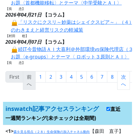
お題〈首都機能移転〉とテーマ〈中学受験とＡＩ〉
【長 忠】
2026年04月21日
【コラム】
「リスクにクスリ～妙薬はシェイクスピア～」（４）
のわきまえと経営リスクの軽減策
【村田 稔】
2026年04月07日
【コラム】
続IT今昔物語ＡＩ大喜利＠外部環境vs保険代理店（３
お題〈e-groups〉とテーマ〈 ロボット３原則とＡＩ〉
【長 忠】
First
前
1
2
3
4
5
6
7
8
次
へ
へ
inswatch記事アクセスランキング
直近
一週間ランキング(未チェックは全期間)
<1>
【森田 直子】
森を見る視点（２８）生命保険の加入チャネル動向